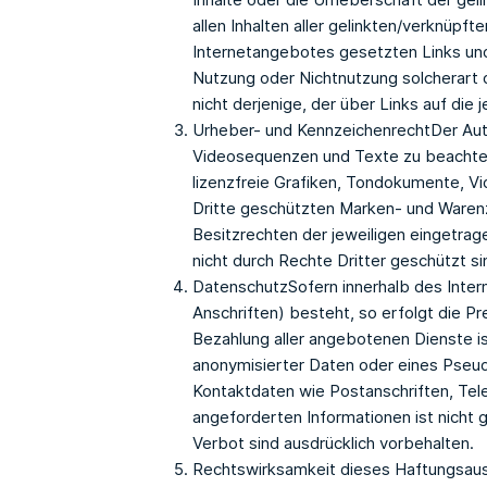
allen Inhalten aller gelinkten/verknüpft
Internetangebotes gesetzten Links und 
Nutzung oder Nichtnutzung solcherart d
nicht derjenige, der über Links auf die j
Urheber- und KennzeichenrechtDer Auto
Videosequenzen und Texte zu beachten
lizenzfreie Grafiken, Tondokumente, V
Dritte geschützten Marken- und Waren
Besitzrechten der jeweiligen eingetrag
nicht durch Rechte Dritter geschützt si
DatenschutzSofern innerhalb des Inter
Anschriften) besteht, so erfolgt die Pr
Bezahlung aller angebotenen Dienste i
anonymisierter Daten oder eines Pseu
Kontaktdaten wie Postanschriften, Tel
angeforderten Informationen ist nicht
Verbot sind ausdrücklich vorbehalten.
Rechtswirksamkeit dieses Haftungsauss