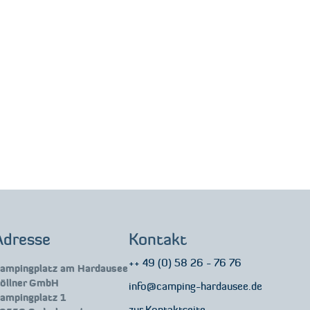
Adresse
Kontakt
++ 49 (0) 58 26 - 76 76
ampingplatz am Hardausee
öllner GmbH
info@camping-hardausee.de
ampingplatz 1
zur Kontaktseite