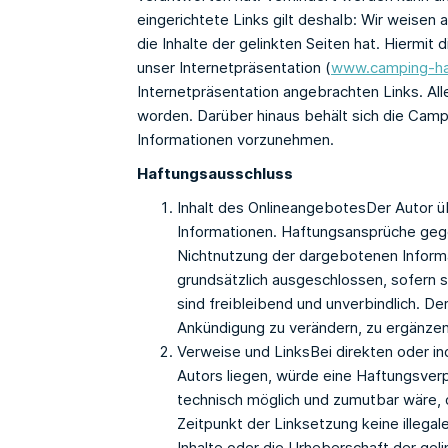
eingerichtete Links gilt deshalb: Wir weisen
die Inhalte der gelinkten Seiten hat. Hiermit
unser Internetpräsentation (
www.camping-ha
Internetpräsentation angebrachten Links. Al
worden. Darüber hinaus behält sich die Cam
Informationen vorzunehmen.
Haftungsausschluss
Inhalt des OnlineangebotesDer Autor übe
Informationen. Haftungsansprüche gegen
Nichtnutzung der dargebotenen Informa
grundsätzlich ausgeschlossen, sofern s
sind freibleibend und unverbindlich. D
Ankündigung zu verändern, zu ergänzen,
Verweise und LinksBei direkten oder i
Autors liegen, würde eine Haftungsverpf
technisch möglich und zumutbar wäre, di
Zeitpunkt der Linksetzung keine illegal
Inhalte oder die Urheberschaft der gelin