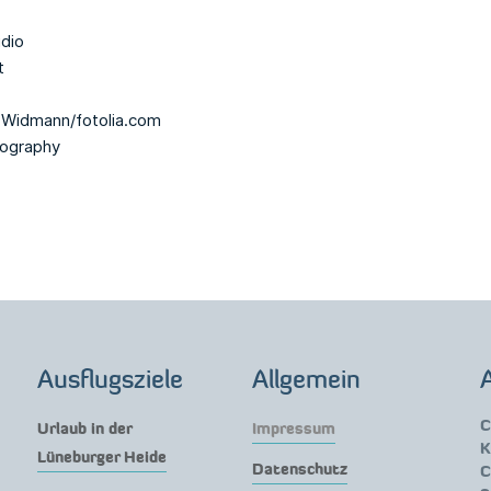
dio
t
 Widmann/fotolia.com
ography
Ausflugsziele
Allgemein
C
Urlaub in der
Impressum
K
Lüneburger Heide
Datenschutz
C