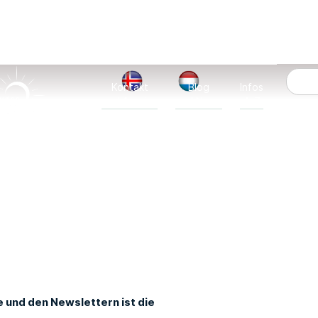
Kontakt
Blog
Infos
und Anreise
und News
A-Z
e und den Newslettern ist die