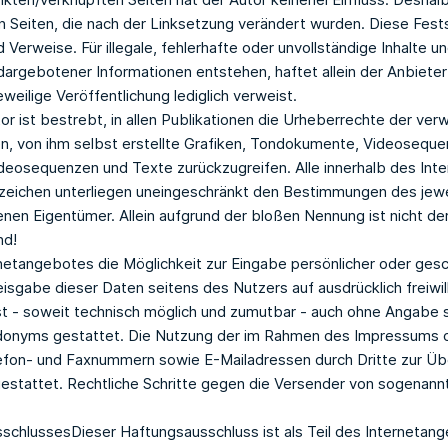
en Seiten, die nach der Linksetzung verändert wurden. Diese Festst
Verweise. Für illegale, fehlerhafte oder unvollständige Inhalte u
argebotener Informationen entstehen, haftet allein der Anbieter
eweilige Veröffentlichung lediglich verweist.
r ist bestrebt, in allen Publikationen die Urheberrechte der v
, von ihm selbst erstellte Grafiken, Tondokumente, Videoseque
ideosequenzen und Texte zurückzugreifen. Alle innerhalb des In
zeichen unterliegen uneingeschränkt den Bestimmungen des jewe
enen Eigentümer. Allein aufgrund der bloßen Nennung ist nicht d
nd!
netangebotes die Möglichkeit zur Eingabe persönlicher oder ges
eisgabe dieser Daten seitens des Nutzers auf ausdrücklich freiwi
st - soweit technisch möglich und zumutbar - auch ohne Angabe
donyms gestattet. Die Nutzung der im Rahmen des Impressums od
efon- und Faxnummern sowie E-Mailadressen durch Dritte zur Üb
 gestattet. Rechtliche Schritte gegen die Versender von sogena
chlussesDieser Haftungsausschluss ist als Teil des Internetan