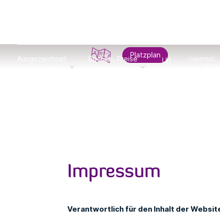
Platzplan
Ausgezeichnet
Buchen, Preise
Urlaub
Campen
und Angebote
in
der
Heide
Impressum
Verantwortlich für den Inhalt der Websit