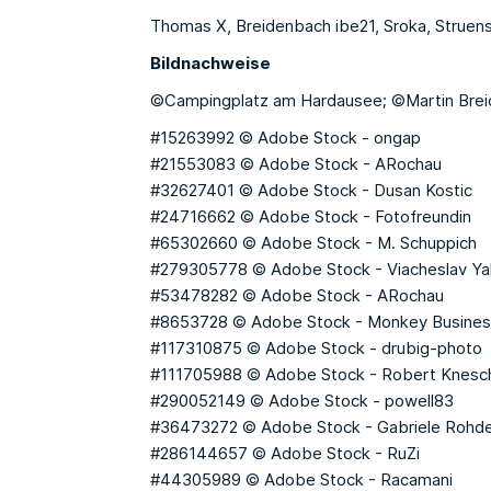
Thomas X, Breidenbach ibe21, Sroka, Struen
Bildnachweise
©Campingplatz am Hardausee; ©Martin Brei
#15263992 © Adobe Stock - ongap
#21553083 © Adobe Stock - ARochau
#32627401 © Adobe Stock - Dusan Kostic
#24716662 © Adobe Stock - Fotofreundin
#65302660 © Adobe Stock - M. Schuppich
#279305778 © Adobe Stock - Viacheslav Y
#53478282 © Adobe Stock - ARochau
#8653728 © Adobe Stock - Monkey Busine
#117310875 © Adobe Stock - drubig-photo
#111705988 © Adobe Stock - Robert Knesc
#290052149 © Adobe Stock - powell83
#36473272 © Adobe Stock - Gabriele Rohd
#286144657 © Adobe Stock - RuZi
#44305989 © Adobe Stock - Racamani