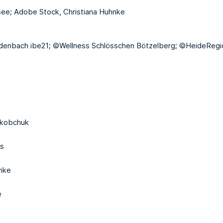
see; Adobe Stock, Christiana Huhnke
denbach ibe21; ©Wellness Schlösschen Bötzelberg; ©HeideRegi
akobchuk
ss
hke
e