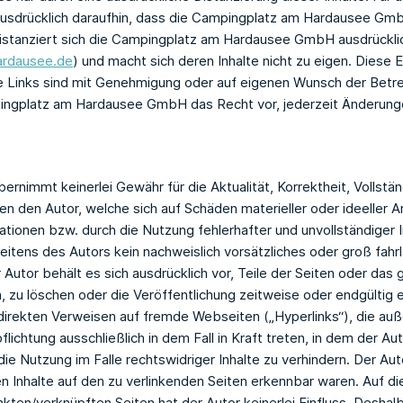
 ausdrücklich daraufhin, dass die Campingplatz am Hardausee GmbH
 distanziert sich die Campingplatz am Hardausee GmbH ausdrücklich 
rdausee.de
) und macht sich deren Inhalte nicht zu eigen. Diese Er
le Links sind mit Genehmigung oder auf eigenen Wunsch der Betre
pingplatz am Hardausee GmbH das Recht vor, jederzeit Änderung
rnimmt keinerlei Gewähr für die Aktualität, Korrektheit, Vollstän
 den Autor, welche sich auf Schäden materieller oder ideeller A
tionen bzw. durch die Nutzung fehlerhafter und unvollständiger 
eitens des Autors kein nachweislich vorsätzliches oder groß fahr
er Autor behält es sich ausdrücklich vor, Teile der Seiten oder 
 zu löschen oder die Veröffentlichung zeitweise oder endgültig e
ndirekten Verweisen auf fremde Webseiten („Hyperlinks“), die a
lichtung ausschließlich in dem Fall in Kraft treten, in dem der Au
e Nutzung im Falle rechtswidriger Inhalte zu verhindern. Der Auto
en Inhalte auf den zu verlinkenden Seiten erkennbar waren. Auf di
kten/verknüpften Seiten hat der Autor keinerlei Einfluss. Deshalb 