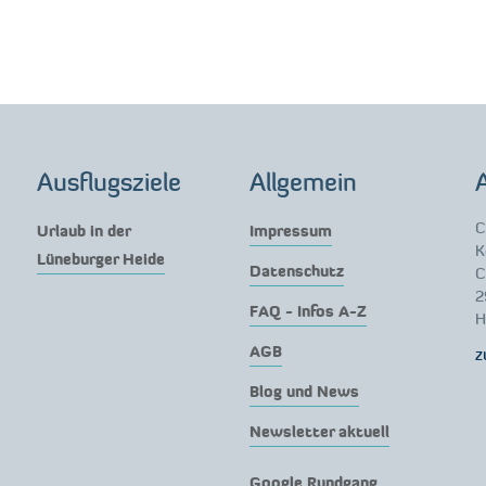
Ausflugsziele
Allgemein
C
Urlaub in der
Impressum
K
Lüneburger Heide
Datenschutz
C
2
FAQ - Infos A-Z
H
AGB
z
Blog und News
Newsletter aktuell
Google Rundgang