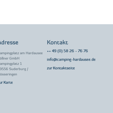
Adresse
Kontakt
++ 49 (0) 58 26 - 76 76
ampingplatz am Hardausee
öllner GmbH
info@camping-hardausee.de
ampingplatz 1
zur Kontaktseite
9556 Suderburg /
össeringen
ur Karte